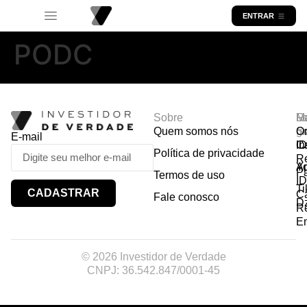
ENTRAR
PODC
Sobre
R
Ma
Lo
Quem somos nós
So
gr
Or
E-mail
In
Ca
I
Política de privacidade
R
Y
A
P
Termos de uso
I
Ti
CADASTRAR
Ca
Fale conosco
D
R
E
© 2026 Investidor de Verdade
CNPJ: 36.542.847/0001-45