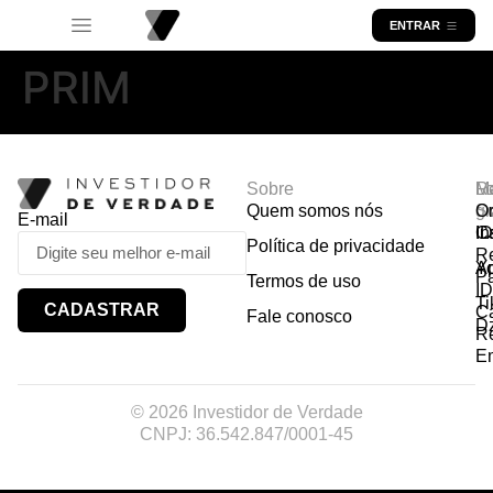
ENTRAR
PRIM
Sobre
R
Ma
Lo
Quem somos nós
So
gr
Or
E-mail
In
Ca
I
Política de privacidade
R
Y
A
P
Termos de uso
I
Ti
CADASTRAR
Ca
Fale conosco
D
R
E
© 2026 Investidor de Verdade
CNPJ: 36.542.847/0001-45