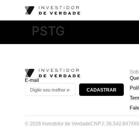
PSTG
Sob
Que
E-mail
Polí
CADASTRAR
Ter
Fal
© 2026 Investidor de Verdade
CNPJ: 36.542.847/00