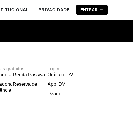
STITUCIONAL
PRIVACIDADE
ENTRAR
ais gratuitos
Login
ladora Renda Passiva
Oráculo IDV
adora Reserva de
App IDV
ência
Dzarp