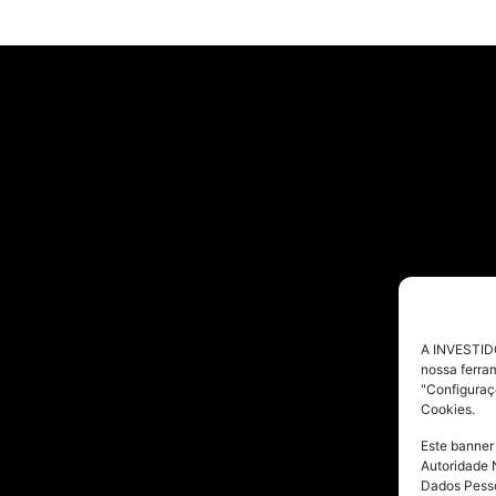
A INVESTIDO
nossa ferra
"Configuraç
Cookies.
Este banner
Autoridade 
Dados Pesso