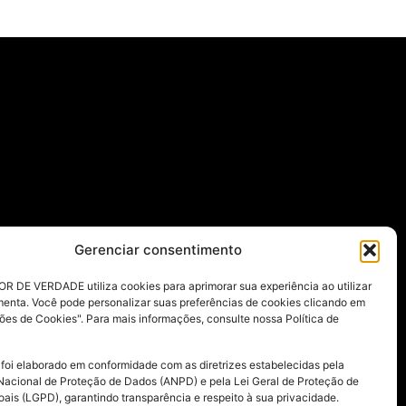
Gerenciar consentimento
R DE VERDADE utiliza cookies para aprimorar sua experiência ao utilizar
menta. Você pode personalizar suas preferências de cookies clicando em
ões de Cookies". Para mais informações, consulte nossa Política de
 foi elaborado em conformidade com as diretrizes estabelecidas pela
Nacional de Proteção de Dados (ANPD) e pela Lei Geral de Proteção de
ais (LGPD), garantindo transparência e respeito à sua privacidade.