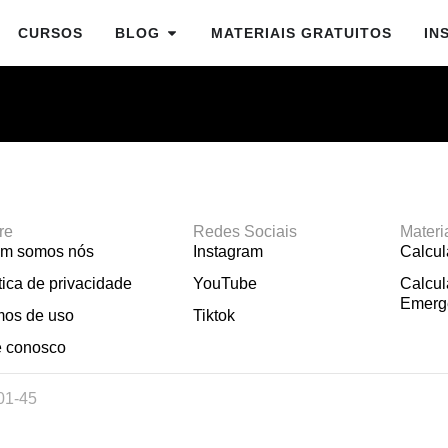
CURSOS
BLOG
MATERIAIS GRATUITOS
IN
re
Redes Sociais
Materi
m somos nós
Instagram
Calcu
tica de privacidade
YouTube
Calcul
Emerg
mos de uso
Tiktok
e conosco
01-45