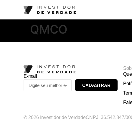
QMCO
Sob
Que
E-mail
Polí
CADASTRAR
Ter
Fal
© 2026 Investidor de Verdade
CNPJ: 36.542.847/00