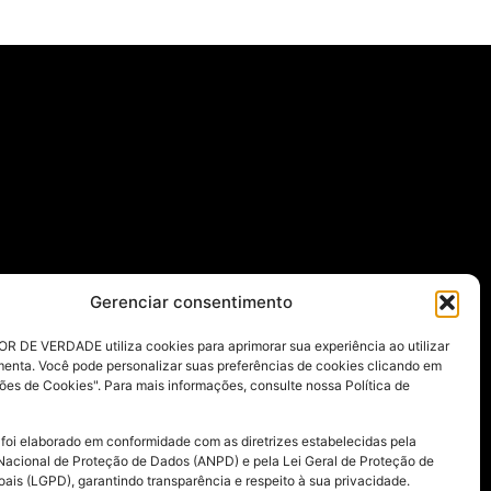
Gerenciar consentimento
R DE VERDADE utiliza cookies para aprimorar sua experiência ao utilizar
menta. Você pode personalizar suas preferências de cookies clicando em
ões de Cookies". Para mais informações, consulte nossa Política de
 foi elaborado em conformidade com as diretrizes estabelecidas pela
Nacional de Proteção de Dados (ANPD) e pela Lei Geral de Proteção de
ais (LGPD), garantindo transparência e respeito à sua privacidade.