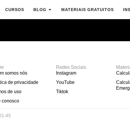
CURSOS
BLOG
MATERIAIS GRATUITOS
IN
re
Redes Sociais
Materi
m somos nós
Instagram
Calcu
tica de privacidade
YouTube
Calcul
Emerg
mos de uso
Tiktok
e conosco
01-45