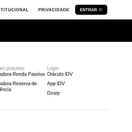
STITUCIONAL
PRIVACIDADE
ENTRAR
ais gratuitos
Login
ladora Renda Passiva
Oráculo IDV
adora Reserva de
App IDV
ência
Dzarp