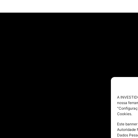
A INVESTIDO
nossa ferra
"Configuraç
Cookies.
Este banner
Autoridade 
Dados Pesso