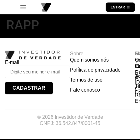
ENTRAR
RAPP
Sobre
R
Ma
Lo
Quem somos nós
So
gr
Or
E-mail
In
Ca
I
Política de privacidade
R
Y
A
P
Termos de uso
I
Ti
CADASTRAR
Ca
Fale conosco
D
R
E
© 2026 Investidor de Verdade
CNPJ: 36.542.847/0001-45