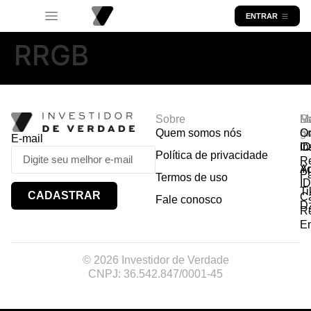
ENTRAR
RRGB
Sobre
R
Ma
Lo
Quem somos nós
So
gr
Or
E-mail
In
Ca
I
Política de privacidade
R
Y
A
P
Termos de uso
I
Ti
CADASTRAR
Ca
Fale conosco
D
R
E
© 2026 Investidor de Verdade
CNPJ: 36.542.847/0001-45