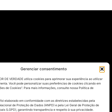
Gerenciar consentimento
R DE VERDADE utiliza cookies para aprimorar sua experiência ao utilizar
menta. Você pode personalizar suas preferências de cookies clicando em
ões de Cookies". Para mais informações, consulte nossa Política de
 foi elaborado em conformidade com as diretrizes estabelecidas pela
Nacional de Proteção de Dados (ANPD) e pela Lei Geral de Proteção de
ais (LGPD), garantindo transparência e respeito à sua privacidade.