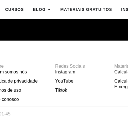
CURSOS
BLOG
MATERIAIS GRATUITOS
IN
re
Redes Sociais
Materi
m somos nós
Instagram
Calcu
tica de privacidade
YouTube
Calcul
Emerg
mos de uso
Tiktok
e conosco
01-45