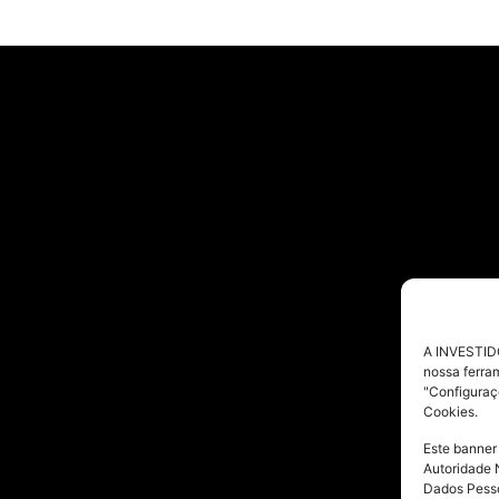
A INVESTIDO
nossa ferra
"Configuraç
Cookies.
Este banner
Autoridade 
Dados Pesso