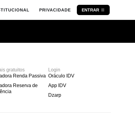
STITUCIONAL
PRIVACIDADE
ENTRAR
ais gratuitos
Login
ladora Renda Passiva
Oráculo IDV
adora Reserva de
App IDV
ência
Dzarp