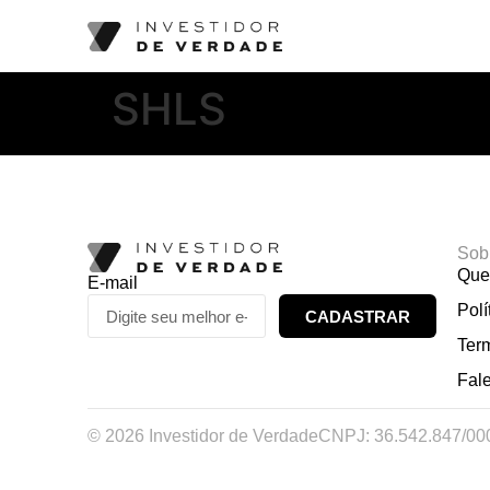
SHLS
Sob
Que
E-mail
Polí
CADASTRAR
Ter
Fal
© 2026 Investidor de Verdade
CNPJ: 36.542.847/00