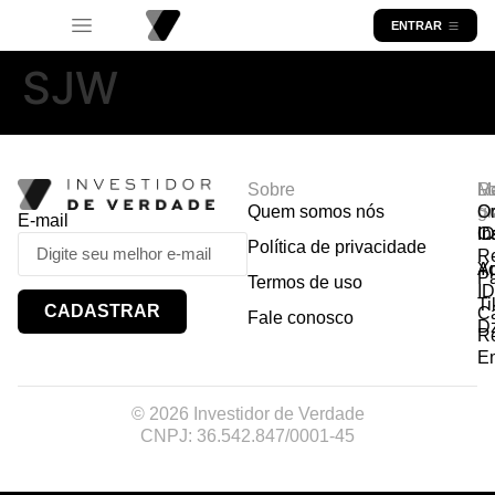
ENTRAR
SJW
Sobre
R
Ma
Lo
Quem somos nós
So
gr
Or
E-mail
In
Ca
I
Política de privacidade
R
Y
A
P
Termos de uso
I
Ti
CADASTRAR
Ca
Fale conosco
D
R
E
© 2026 Investidor de Verdade
CNPJ: 36.542.847/0001-45