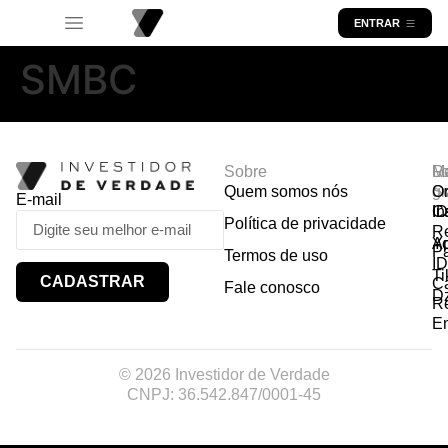
ENTRAR
SMBC
Sobre
R
Ma
Lo
Quem somos nós
So
gr
Or
E-mail
In
Ca
I
Política de privacidade
R
Y
A
P
Termos de uso
I
Ti
CADASTRAR
Ca
Fale conosco
D
R
E
© 2026 Investidor de Verdade
CNPJ: 36.542.847/0001-45