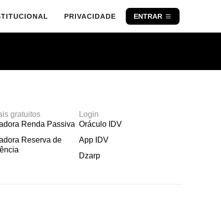
STITUCIONAL
PRIVACIDADE
ENTRAR
ais gratuitos
Login
ladora Renda Passiva
Oráculo IDV
adora Reserva de
App IDV
ência
Dzarp