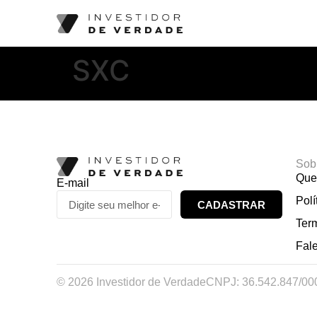
SXC
Sob
Que
E-mail
Polí
CADASTRAR
Ter
Fal
© 2026 Investidor de Verdade
CNPJ: 36.542.847/00