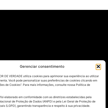
Gerenciar consentimento
R DE VERDADE utiliza cookies para aprimorar sua experiência ao utilizar
menta. Você pode personalizar suas preferências de cookies clicando em
ões de Cookies". Para mais informações, consulte nossa Política de
 foi elaborado em conformidade com as diretrizes estabelecidas pela
Nacional de Proteção de Dados (ANPD) e pela Lei Geral de Proteção de
ais (LGPD), garantindo transparência e respeito à sua privacidade.