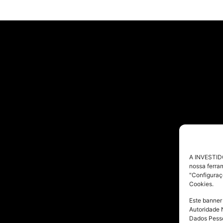
A INVESTIDO
nossa ferra
"Configuraç
Cookies.
Este banner
Autoridade 
Dados Pesso