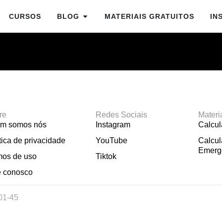
CURSOS
BLOG
MATERIAIS GRATUITOS
IN
re
Redes Sociais
Materi
m somos nós
Instagram
Calcu
tica de privacidade
YouTube
Calcul
Emerg
mos de uso
Tiktok
e conosco
01-45