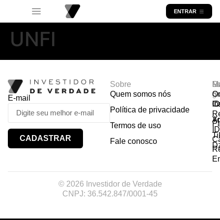
ENTRAR
UNFI
Sobre
R
Ma
Lo
Quem somos nós
So
gr
Or
E-mail
In
Ca
I
Política de privacidade
R
Y
A
P
Termos de uso
I
Ti
CADASTRAR
Ca
Fale conosco
D
R
E
© 2026 Investidor de Verdade
CNPJ: 36.542.847/0001-45