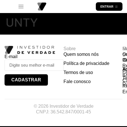
ENTRAR
UNTY
Sobre
R
Ma
Lo
Quem somos nós
So
gr
Or
E-mail
In
Ca
I
Política de privacidade
R
Y
A
P
Termos de uso
I
Ti
CADASTRAR
Ca
Fale conosco
D
R
E
© 2026 Investidor de Verdade
CNPJ: 36.542.847/0001-45