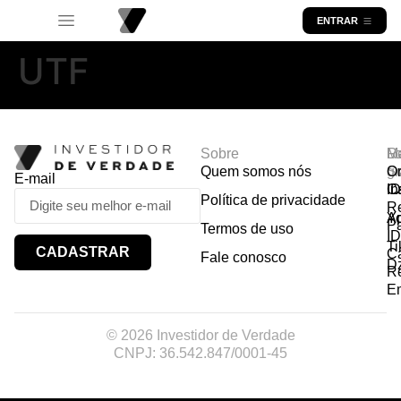
ENTRAR
UTF
Sobre
R
Ma
Lo
Quem somos nós
So
gr
Or
E-mail
In
Ca
I
Política de privacidade
R
Y
A
P
Termos de uso
I
Ti
CADASTRAR
Ca
Fale conosco
D
R
E
© 2026 Investidor de Verdade
CNPJ: 36.542.847/0001-45