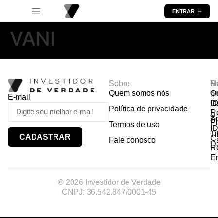
ENTRAR
VANI
Sobre
R
Ma
Lo
Quem somos nós
So
gr
Or
E-mail
In
Ca
I
Política de privacidade
R
Y
A
P
Termos de uso
I
Ti
CADASTRAR
Ca
Fale conosco
D
R
E
© 2026 Investidor de Verdade
CNPJ: 36.542.847/0001-45