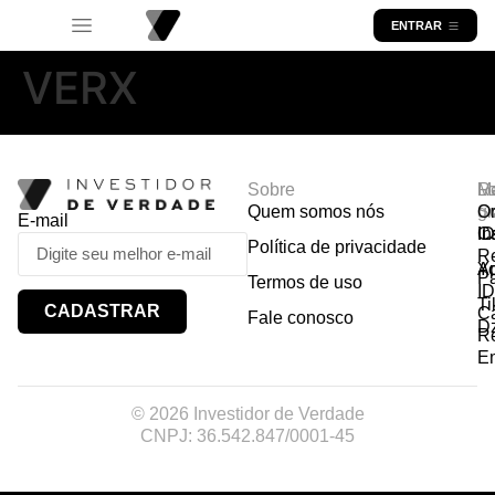
ENTRAR
VERX
Sobre
R
Ma
Lo
Quem somos nós
So
gr
Or
E-mail
In
Ca
I
Política de privacidade
R
Y
A
P
Termos de uso
I
Ti
CADASTRAR
Ca
Fale conosco
D
R
E
© 2026 Investidor de Verdade
CNPJ: 36.542.847/0001-45