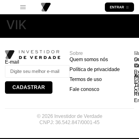
ENTRAR
VIK
Sobre
R
Ma
Lo
Quem somos nós
So
gr
Or
E-mail
In
Ca
I
Política de privacidade
R
Y
A
P
Termos de uso
I
Ti
CADASTRAR
Ca
Fale conosco
D
R
E
© 2026 Investidor de Verdade
CNPJ: 36.542.847/0001-45