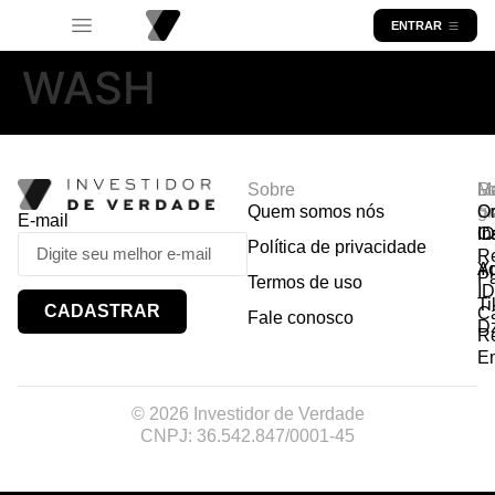
ENTRAR
WASH
Sobre
R
Ma
Lo
Quem somos nós
So
gr
Or
E-mail
In
Ca
I
Política de privacidade
R
Y
A
P
Termos de uso
I
Ti
CADASTRAR
Ca
Fale conosco
D
R
E
© 2026 Investidor de Verdade
CNPJ: 36.542.847/0001-45