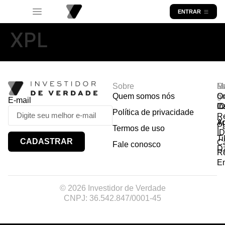
ENTRAR
XPL
Sobre
R
Ma
Lo
Quem somos nós
So
gr
Or
E-mail
In
Ca
I
Política de privacidade
R
Y
A
P
Termos de uso
I
Ti
CADASTRAR
Ca
Fale conosco
D
R
E
© 2026 Investidor de Verdade
CNPJ: 36.542.847/0001-45