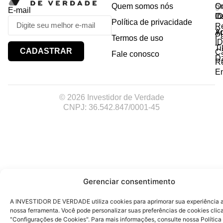
Quem somos nós
So
gr
Or
E-mail
In
Ca
I
Política de privacidade
R
Y
A
P
Termos de uso
I
Ti
CADASTRAR
Ca
Fale conosco
D
R
E
© 2026 Investidor de Verdade
CNPJ: 36.542.847/0001-45
Gerenciar consentimento
A INVESTIDOR DE VERDADE utiliza cookies para aprimorar sua experiência ao
nossa ferramenta. Você pode personalizar suas preferências de cookies cli
"Configurações de Cookies". Para mais informações, consulte nossa Política