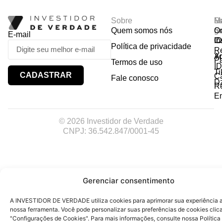
Sobre
R
Ma
Lo
Quem somos nós
So
gr
Or
E-mail
In
Ca
I
Política de privacidade
R
Y
A
P
Termos de uso
I
Ti
CADASTRAR
Ca
Fale conosco
D
R
E
© 2026 Investidor de Verdade
CNPJ: 36.542.847/0001-45
Gerenciar consentimento
A INVESTIDOR DE VERDADE utiliza cookies para aprimorar sua experiência ao
nossa ferramenta. Você pode personalizar suas preferências de cookies cli
"Configurações de Cookies". Para mais informações, consulte nossa Política