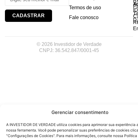
R
Y
A
P
Termos de uso
I
Ti
CADASTRAR
Ca
Fale conosco
D
R
E
© 2026 Investidor de Verdade
CNPJ: 36.542.847/0001-45
Gerenciar consentimento
A INVESTIDOR DE VERDADE utiliza cookies para aprimorar sua experiência ao
nossa ferramenta. Você pode personalizar suas preferências de cookies cli
"Configurações de Cookies". Para mais informações, consulte nossa Política