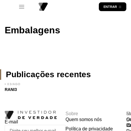
ENTRAR
Embalagens
Publicações recentes
• 03/AGO
RANI3
Sobre
R
Ma
Lo
Quem somos nós
So
gr
Or
E-mail
In
Ca
I
Política de privacidade