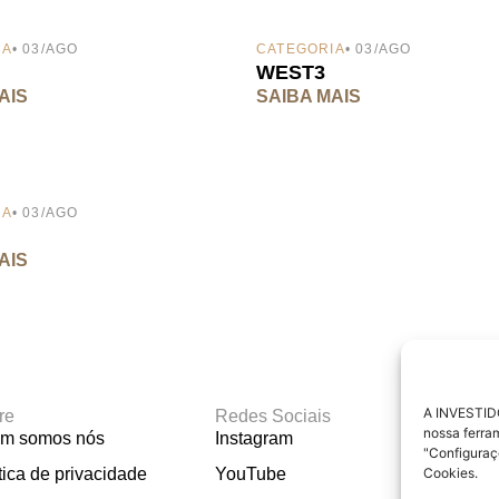
IA
• 03/AGO
CATEGORIA
• 03/AGO
WEST3
AIS
SAIBA MAIS
IA
• 03/AGO
AIS
A INVESTIDO
re
Redes Sociais
Materi
nossa ferra
m somos nós
Instagram
Calcu
"Configuraç
tica de privacidade
YouTube
Calcul
Cookies.
Emerg