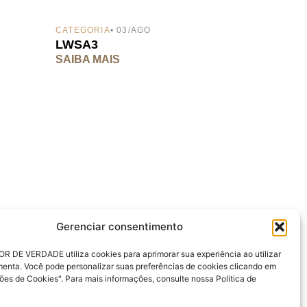
CATEGORIA
• 03/AGO
LWSA3
SAIBA MAIS
Gerenciar consentimento
R DE VERDADE utiliza cookies para aprimorar sua experiência ao utilizar
ais gratuitos
Login
menta. Você pode personalizar suas preferências de cookies clicando em
ladora Renda Passiva
Oráculo IDV
ões de Cookies". Para mais informações, consulte nossa Política de
adora Reserva de
App IDV
ência