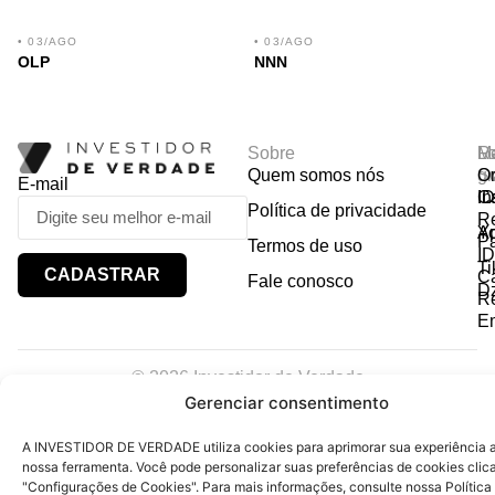
• 03/AGO
• 03/AGO
OLP
NNN
Sobre
R
Ma
Lo
Quem somos nós
So
gr
Or
E-mail
In
Ca
I
Política de privacidade
R
Y
A
P
Termos de uso
I
Ti
CADASTRAR
Ca
Fale conosco
D
R
E
© 2026 Investidor de Verdade
CNPJ: 36.542.847/0001-45
Gerenciar consentimento
A INVESTIDOR DE VERDADE utiliza cookies para aprimorar sua experiência ao
nossa ferramenta. Você pode personalizar suas preferências de cookies cli
"Configurações de Cookies". Para mais informações, consulte nossa Política