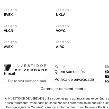
• 03/AGO
• 03/AGO
EVEX
NKLA
• 03/AGO
• 03/AGO
VLCN
VOYG
• 03/AGO
• 03/AGO
AVEX
AIRO
Sobre
R
Ma
Lo
Quem somos nós
So
gr
Or
E-mail
In
Ca
I
Política de privacidade
R
Y
A
P
Termos de uso
Gerenciar consentimento
I
Ti
CADASTRAR
Ca
Fale conosco
D
A INVESTIDOR DE VERDADE utiliza cookies para aprimorar sua experiência ao
R
nossa ferramenta. Você pode personalizar suas preferências de cookies cli
E
"Configurações de Cookies". Para mais informações, consulte nossa Política