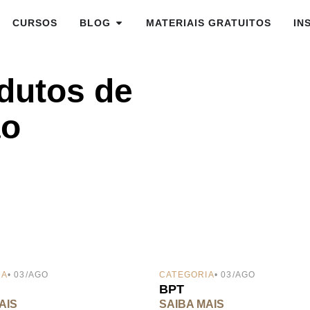
CURSOS
BLOG
MATERIAIS GRATUITOS
IN
odutos de
ão
IA
• 03/AGO
CATEGORIA
• 03/AGO
BPT
AIS
SAIBA MAIS