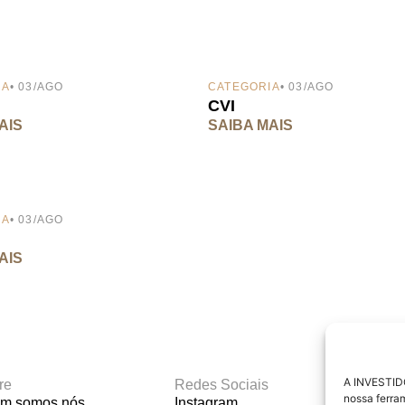
IA
• 03/AGO
CATEGORIA
• 03/AGO
CVI
AIS
SAIBA MAIS
IA
• 03/AGO
AIS
A INVESTIDO
re
Redes Sociais
Materi
nossa ferra
m somos nós
Instagram
Calcu