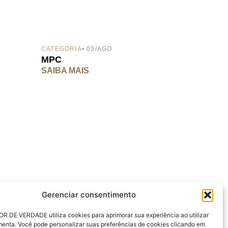
CATEGORIA
• 03/AGO
MPC
SAIBA MAIS
Gerenciar consentimento
R DE VERDADE utiliza cookies para aprimorar sua experiência ao utilizar
ais gratuitos
Login
menta. Você pode personalizar suas preferências de cookies clicando em
ladora Renda Passiva
Oráculo IDV