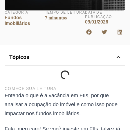
CATEGORIA
TEMPO DE LEITURA
DATA DE
PUBLICAÇÃO
Fundos
7 minuntos
09/01/2026
Imobiliários
Tópicos
COMECE SUA LEITURA
Entenda o que é a vacância em FIIs, por que
analisar a ocupação do imóvel e como isso pode
impactar nos fundos imobiliários.
Fala, meu caro! Se você investe em FIIs, talvez já