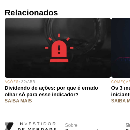
Relacionados
AÇÕES
• 22/ABR
COMEÇAR
Dividendo de ações: por que é errado
Os 3 ma
olhar só para esse indicador?
inician
SAIBA MAIS
SAIBA 
Sobre
R
Ma
Lo