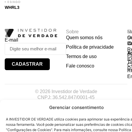
• 03/AGO
WHRL3
Sobre
R
Ma
Lo
Quem somos nós
So
gr
Or
E-mail
In
Ca
I
Política de privacidade
R
Y
A
P
Termos de uso
I
Ti
CADASTRAR
Ca
Fale conosco
D
R
E
© 2026 Investidor de Verdade
CNPJ: 36.542.847/0001-45
Gerenciar consentimento
A INVESTIDOR DE VERDADE utiliza cookies para aprimorar sua experiência ao
nossa ferramenta. Você pode personalizar suas preferências de cookies cli
"Configurações de Cookies". Para mais informações, consulte nossa Política