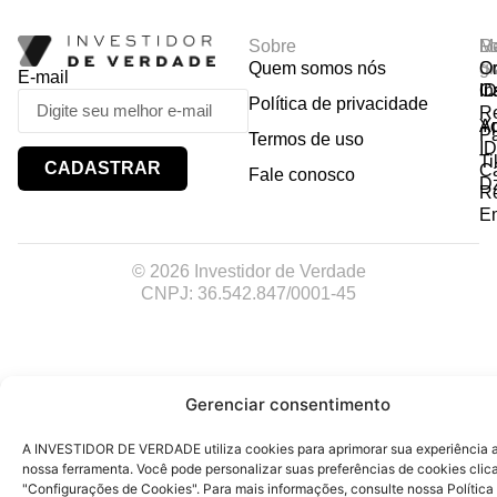
Sobre
R
Ma
Lo
Quem somos nós
So
gr
Or
E-mail
In
Ca
I
Política de privacidade
R
Y
A
P
Termos de uso
I
Ti
CADASTRAR
Ca
Fale conosco
D
R
E
© 2026 Investidor de Verdade
CNPJ: 36.542.847/0001-45
Gerenciar consentimento
A INVESTIDOR DE VERDADE utiliza cookies para aprimorar sua experiência ao
nossa ferramenta. Você pode personalizar suas preferências de cookies cli
"Configurações de Cookies". Para mais informações, consulte nossa Política